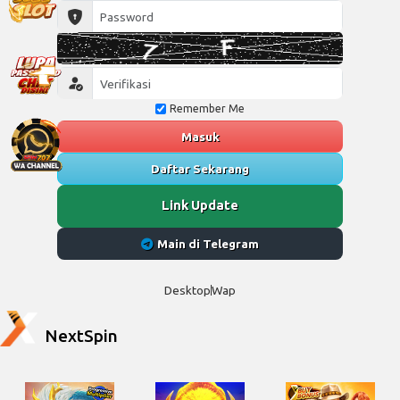
Remember Me
Masuk
Daftar Sekarang
Link Update
Main di Telegram
Desktop
Wap
NextSpin