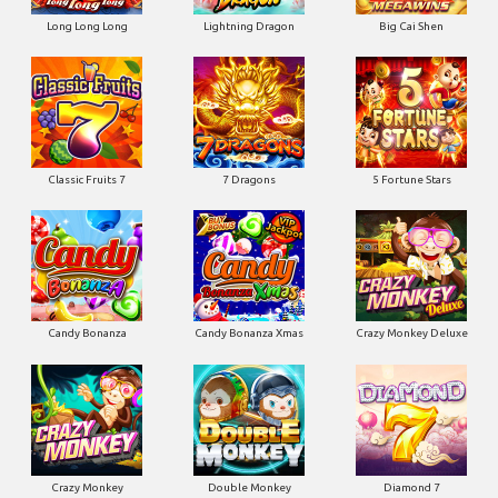
Long Long Long
Lightning Dragon
Big Cai Shen
Classic Fruits 7
7 Dragons
5 Fortune Stars
Candy Bonanza
Candy Bonanza Xmas
Crazy Monkey Deluxe
Crazy Monkey
Double Monkey
Diamond 7