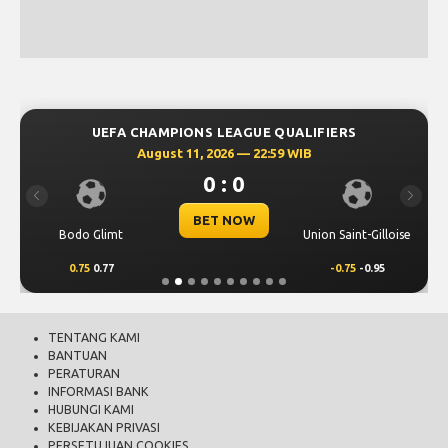
UEFA CHAMPIONS LEAGUE QUALIFIERS
August 11, 2026 — 22:59 WIB
0 : 0
Previous
Next
BET NOW
Bodo Glimt
Union Saint-Gilloise
0.75
0.77
-0.75
-0.95
TENTANG KAMI
BANTUAN
PERATURAN
INFORMASI BANK
HUBUNGI KAMI
KEBIJAKAN PRIVASI
PERSETUJUAN COOKIES