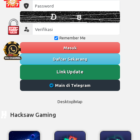
Remember Me
Masuk
Daftar Sekarang
Link Update
Main di Telegram
Desktop
Wap
Hacksaw Gaming