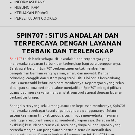
INFORMASI BANK
HUBUNGI KAMI
KEBIJAKAN PRIVASI
PERSETUJUAN COOKIES
SPIN707 : SITUS ANDALAN DAN
TERPERCAYA DENGAN LAYANAN
TERBAIK DAN TERLENGKAP
Spin707
telah hadir sebagai situs andalan dan terpercaya yang
menawarkan layanan terbaik dan terlengkap bagi para penggunanya.
Sejak awal berdiri, Spin707 berkomitmen untuk memberikan
pengalaman bermain yang nyaman, aman, dan inovatif. Dengan
teknologi canggih dan sistem yang stabil, situs ini terus berkembang
untuk memenuhi kebutuhan para membernya. Kepercayaan yang telah
dibangun selama bertahun-tahun menjadikan Spin707 sebagai pilihan
utama bagi mereka yang mencari platform profesional dengan layanan
berkualitas tinggi.
Sebagai situs yang selalu mengutamakan kepuasan membernya, Spin707
menawarkan berbagai keuntungan bagi para penggunanya. Selain
sistem keamanan tingkat tinggi, situs ini juga menyediakan layanan
pelanggan responsif yang siap membantu kapan saja. Beragam fitur
eksklusif, kemudahan transaksi, serta banyaknya pilihan layanan yang
tersedia menjadikan pengalaman bermain semakin menarik dan
menguntungkan. Dengan berbagai keunggulan ini, Spin707 terus