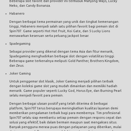
Beberapa slot favorit dari provider ini termasuk Mahjong Ways, Lucky
Neko, dan Candy Bonanza.
Habanero
Dengan berbagai tema permainan yang unik dan tingkat kemenangan
tinggi, Habanero menjadi salah satu pilihan favorit bagi pemain slot di
Spin707. Game seperti Hot Hot Fruit, Koi Gate, dan 5 Lucky Lions
menawarkan keseruan serta peluang jackpot besar.
Spadegaming
Sebagai provider yang dikenal dengan tema Asia dan fitur menarik,
Spadegaming menghadirkan berbagai slot dengan volatilitas tinggi.
Beberapa game terkenalnya meliputi Gold Panther, Brothers Kingdom,
dan Zeus.
Joker Gaming
Untuk penggemar slot klasik, Joker Gaming menjadi pilihan terbaik
dengan koleksi game slot yang mudah dimainkan dan memiliki hadiah
menarik. Game populer seperti Lucky God, Horus Eye, dan Burning Pearl
selalu menjadi favorit para pemain.
Dengan berbagai ulasan positif yang telah diterima di berbagai
platform, Spin707 terus berupaya meningkatkan kualitas layanan demi
memberikan pengalaman terbaik bagi para membernya. Tim profesional
Spin707 selalu siap membantu setiap pemain dengan respons cepat dan
solusi yang efektif, baik dalam bermain maupun saat mengakses situs.
Banyak pengguna merasa puas dengan pelayanan yang diberikan, mulai