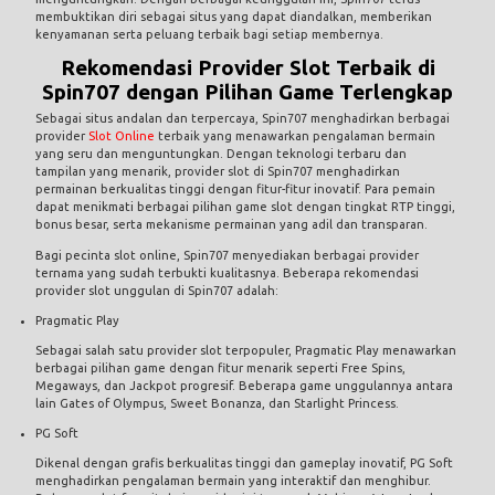
membuktikan diri sebagai situs yang dapat diandalkan, memberikan
kenyamanan serta peluang terbaik bagi setiap membernya.
Rekomendasi Provider Slot Terbaik di
Spin707 dengan Pilihan Game Terlengkap
Sebagai situs andalan dan terpercaya, Spin707 menghadirkan berbagai
provider
Slot Online
terbaik yang menawarkan pengalaman bermain
yang seru dan menguntungkan. Dengan teknologi terbaru dan
tampilan yang menarik, provider slot di Spin707 menghadirkan
permainan berkualitas tinggi dengan fitur-fitur inovatif. Para pemain
dapat menikmati berbagai pilihan game slot dengan tingkat RTP tinggi,
bonus besar, serta mekanisme permainan yang adil dan transparan.
Bagi pecinta slot online, Spin707 menyediakan berbagai provider
ternama yang sudah terbukti kualitasnya. Beberapa rekomendasi
provider slot unggulan di Spin707 adalah:
Pragmatic Play
Sebagai salah satu provider slot terpopuler, Pragmatic Play menawarkan
berbagai pilihan game dengan fitur menarik seperti Free Spins,
Megaways, dan Jackpot progresif. Beberapa game unggulannya antara
lain Gates of Olympus, Sweet Bonanza, dan Starlight Princess.
PG Soft
Dikenal dengan grafis berkualitas tinggi dan gameplay inovatif, PG Soft
menghadirkan pengalaman bermain yang interaktif dan menghibur.