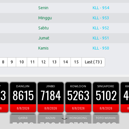
Senin
KLL - 954
Minggu
KLL - 953
Sabtu
KLL - 952
Jumat
KLL - 951
Kamis
KLL - 950
8
9
10
11
12
13
14
15
Last ( 73 )
Y
DANGJIN
JINBEI
KOWLOON
SINGAPORE
K
13
8615
7184
5263
5102
4
26
8/8/2026
8/8/2026
8/8/2026
8/8/2026
8
QATAR
KAZAN
HONGKONG
TOTO WUHAN
5256
7394
2797
9813