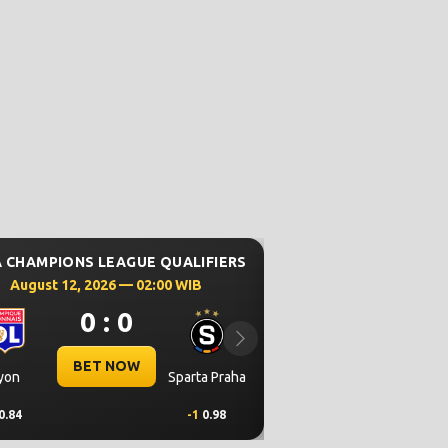
A CHAMPIONS LEAGUE QUALIFIERS
August 11, 2026 — 22:59 WIB
0 : 0
Next
BET NOW
Union Saint-
 Glimt
Gilloise
5
0.77
-0.75
-0.95