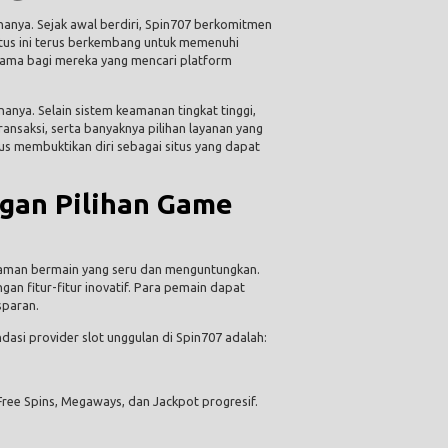
nanya. Sejak awal berdiri, Spin707 berkomitmen
itus ini terus berkembang untuk memenuhi
tama bagi mereka yang mencari platform
ya. Selain sistem keamanan tingkat tinggi,
ansaksi, serta banyaknya pilihan layanan yang
s membuktikan diri sebagai situs yang dapat
ngan Pilihan Game
aman bermain yang seru dan menguntungkan.
an fitur-fitur inovatif. Para pemain dapat
sparan.
asi provider slot unggulan di Spin707 adalah:
Free Spins, Megaways, dan Jackpot progresif.