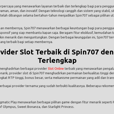
terpercaya yang menawarkan layanan terbaik dan terlengkap bagi para penggu
an, aman, dan inovatif. Dengan teknologi canggih dan sistem yang stabil, s
elah dibangun selama bertahun-tahun menjadikan Spin707 sebagai pilihan u
san membernya, Spin707 menawarkan berbagai keuntungan bagi para penggunan
esponsif yang siap membantu kapan saja. Beragam fitur eksklusif, kemudahan tr
n menarik dan menguntungkan. Dengan berbagai keunggulan ini, Spin707 teru
ang terbaik bagi setiap membernya.
ider Slot Terbaik di Spin707 de
Terlengkap
 menghadirkan berbagai provider
Slot Online
terbaik yang menawarkan pengal
arik, provider slot di Spin707 menghadirkan permainan berkualitas tinggi deng
ngkat RTP tinggi, bonus besar, serta mekanisme permainan yang adil dan tran
berbagai provider ternama yang sudah terbukti kualitasnya. Beberapa rekomend
ragmatic Play menawarkan berbagai pilihan game dengan fitur menarik seperti 
f Olympus, Sweet Bonanza, dan Starlight Princess.