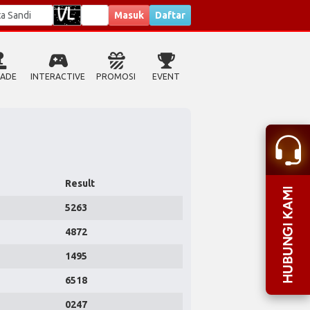
SPIN707 BO ANDALANMU! | BONUS ROLLINGAN SETIAP HARINYA | TERIMA P
Masuk
Daftar
ADE
INTERACTIVE
PROMOSI
EVENT
Result
5263
4872
1495
6518
0247