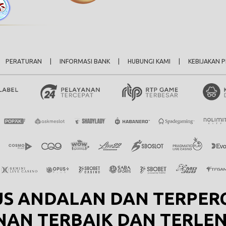
PERATURAN
|
INFORMASI BANK
|
HUBUNGI KAMI
|
KEBIJAKAN P
ITUS ANDALAN DAN TERPE
NAN TERBAIK DAN TERLE