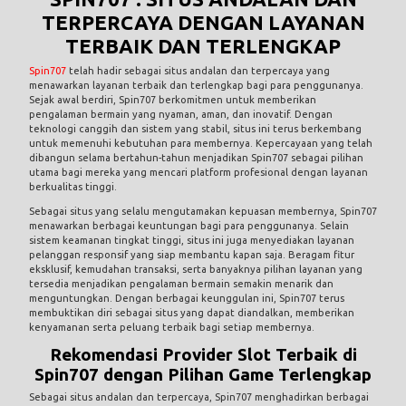
TERPERCAYA DENGAN LAYANAN
TERBAIK DAN TERLENGKAP
Spin707
telah hadir sebagai situs andalan dan terpercaya yang
menawarkan layanan terbaik dan terlengkap bagi para penggunanya.
Sejak awal berdiri, Spin707 berkomitmen untuk memberikan
pengalaman bermain yang nyaman, aman, dan inovatif. Dengan
teknologi canggih dan sistem yang stabil, situs ini terus berkembang
untuk memenuhi kebutuhan para membernya. Kepercayaan yang telah
dibangun selama bertahun-tahun menjadikan Spin707 sebagai pilihan
utama bagi mereka yang mencari platform profesional dengan layanan
berkualitas tinggi.
Sebagai situs yang selalu mengutamakan kepuasan membernya, Spin707
menawarkan berbagai keuntungan bagi para penggunanya. Selain
sistem keamanan tingkat tinggi, situs ini juga menyediakan layanan
pelanggan responsif yang siap membantu kapan saja. Beragam fitur
eksklusif, kemudahan transaksi, serta banyaknya pilihan layanan yang
tersedia menjadikan pengalaman bermain semakin menarik dan
menguntungkan. Dengan berbagai keunggulan ini, Spin707 terus
membuktikan diri sebagai situs yang dapat diandalkan, memberikan
kenyamanan serta peluang terbaik bagi setiap membernya.
Rekomendasi Provider Slot Terbaik di
Spin707 dengan Pilihan Game Terlengkap
Sebagai situs andalan dan terpercaya, Spin707 menghadirkan berbagai