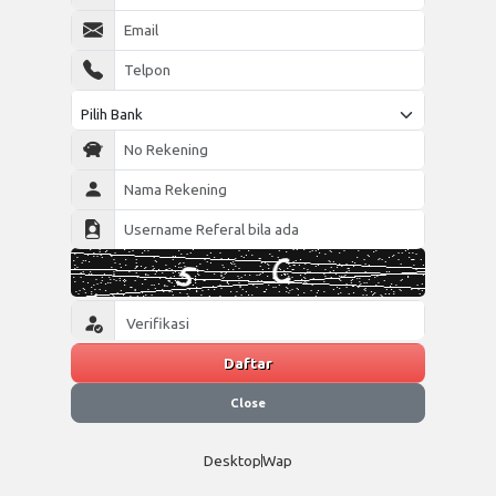
Daftar
Close
Desktop
Wap