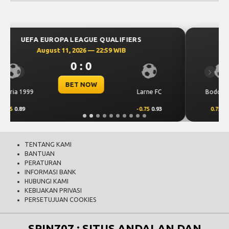
UEFA CHAMPIONS LEAGUE QUALIFIERS
August 11, 2026 — 22:59 WIB
0 : 0
Previous
Next
BET NOW
Bodo Glimt
Union Saint-Gilloise
0.75
0.77
-0.75
-0.95
TENTANG KAMI
BANTUAN
PERATURAN
INFORMASI BANK
HUBUNGI KAMI
KEBIJAKAN PRIVASI
PERSETUJUAN COOKIES
SPIN707 : SITUS ANDALAN DAN