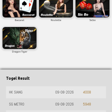
Baccarat
Roulette
Sicbo
Dragon Tiger
Togel Result
HK SIANG
09-08-2026
4008
SG METRO
09-08-2026
5948