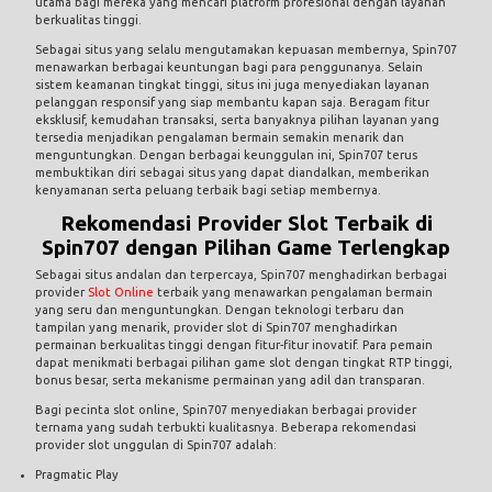
utama bagi mereka yang mencari platform profesional dengan layanan
berkualitas tinggi.
Sebagai situs yang selalu mengutamakan kepuasan membernya, Spin707
menawarkan berbagai keuntungan bagi para penggunanya. Selain
sistem keamanan tingkat tinggi, situs ini juga menyediakan layanan
pelanggan responsif yang siap membantu kapan saja. Beragam fitur
eksklusif, kemudahan transaksi, serta banyaknya pilihan layanan yang
tersedia menjadikan pengalaman bermain semakin menarik dan
menguntungkan. Dengan berbagai keunggulan ini, Spin707 terus
membuktikan diri sebagai situs yang dapat diandalkan, memberikan
kenyamanan serta peluang terbaik bagi setiap membernya.
Rekomendasi Provider Slot Terbaik di
Spin707 dengan Pilihan Game Terlengkap
Sebagai situs andalan dan terpercaya, Spin707 menghadirkan berbagai
provider
Slot Online
terbaik yang menawarkan pengalaman bermain
yang seru dan menguntungkan. Dengan teknologi terbaru dan
tampilan yang menarik, provider slot di Spin707 menghadirkan
permainan berkualitas tinggi dengan fitur-fitur inovatif. Para pemain
dapat menikmati berbagai pilihan game slot dengan tingkat RTP tinggi,
bonus besar, serta mekanisme permainan yang adil dan transparan.
Bagi pecinta slot online, Spin707 menyediakan berbagai provider
ternama yang sudah terbukti kualitasnya. Beberapa rekomendasi
provider slot unggulan di Spin707 adalah:
Pragmatic Play