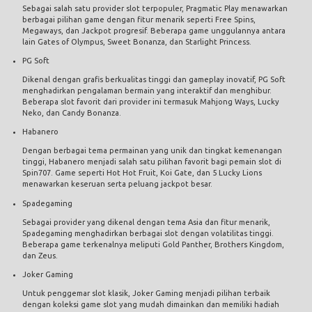
Sebagai salah satu provider slot terpopuler, Pragmatic Play menawarkan
berbagai pilihan game dengan fitur menarik seperti Free Spins,
Megaways, dan Jackpot progresif. Beberapa game unggulannya antara
lain Gates of Olympus, Sweet Bonanza, dan Starlight Princess.
PG Soft
Dikenal dengan grafis berkualitas tinggi dan gameplay inovatif, PG Soft
menghadirkan pengalaman bermain yang interaktif dan menghibur.
Beberapa slot favorit dari provider ini termasuk Mahjong Ways, Lucky
Neko, dan Candy Bonanza.
Habanero
Dengan berbagai tema permainan yang unik dan tingkat kemenangan
tinggi, Habanero menjadi salah satu pilihan favorit bagi pemain slot di
Spin707. Game seperti Hot Hot Fruit, Koi Gate, dan 5 Lucky Lions
menawarkan keseruan serta peluang jackpot besar.
Spadegaming
Sebagai provider yang dikenal dengan tema Asia dan fitur menarik,
Spadegaming menghadirkan berbagai slot dengan volatilitas tinggi.
Beberapa game terkenalnya meliputi Gold Panther, Brothers Kingdom,
dan Zeus.
Joker Gaming
Untuk penggemar slot klasik, Joker Gaming menjadi pilihan terbaik
dengan koleksi game slot yang mudah dimainkan dan memiliki hadiah