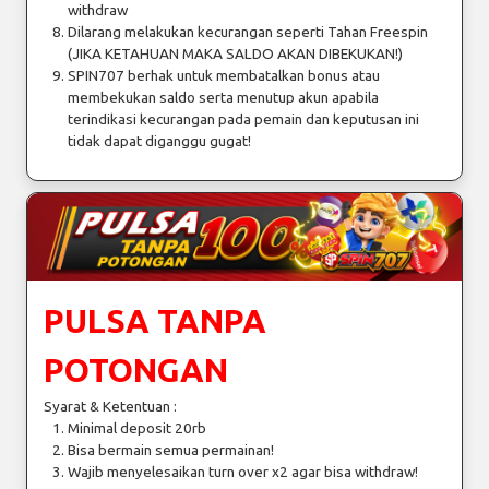
withdraw
Dilarang melakukan kecurangan seperti Tahan Freespin
(JIKA KETAHUAN MAKA SALDO AKAN DIBEKUKAN!)
SPIN707 berhak untuk membatalkan bonus atau
membekukan saldo serta menutup akun apabila
terindikasi kecurangan pada pemain dan keputusan ini
tidak dapat diganggu gugat!
PULSA TANPA
POTONGAN
Syarat & Ketentuan :
Minimal deposit 20rb
Bisa bermain semua permainan!
Wajib menyelesaikan turn over x2 agar bisa withdraw!