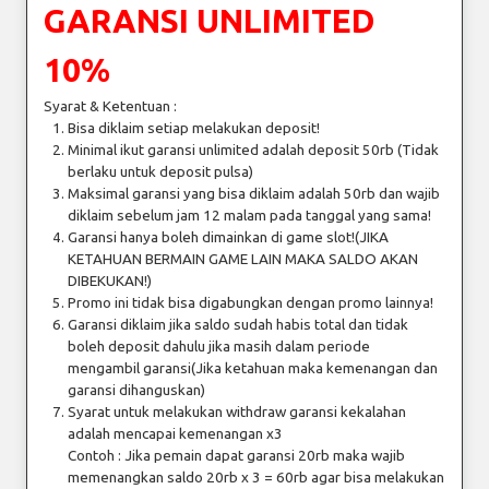
GARANSI UNLIMITED
10%
Syarat & Ketentuan :
Bisa diklaim setiap melakukan deposit!
Minimal ikut garansi unlimited adalah deposit 50rb (Tidak
berlaku untuk deposit pulsa)
Maksimal garansi yang bisa diklaim adalah 50rb dan wajib
diklaim sebelum jam 12 malam pada tanggal yang sama!
Garansi hanya boleh dimainkan di game slot!(JIKA
KETAHUAN BERMAIN GAME LAIN MAKA SALDO AKAN
DIBEKUKAN!)
Promo ini tidak bisa digabungkan dengan promo lainnya!
Garansi diklaim jika saldo sudah habis total dan tidak
boleh deposit dahulu jika masih dalam periode
mengambil garansi(Jika ketahuan maka kemenangan dan
garansi dihanguskan)
Syarat untuk melakukan withdraw garansi kekalahan
adalah mencapai kemenangan x3
Contoh : Jika pemain dapat garansi 20rb maka wajib
memenangkan saldo 20rb x 3 = 60rb agar bisa melakukan