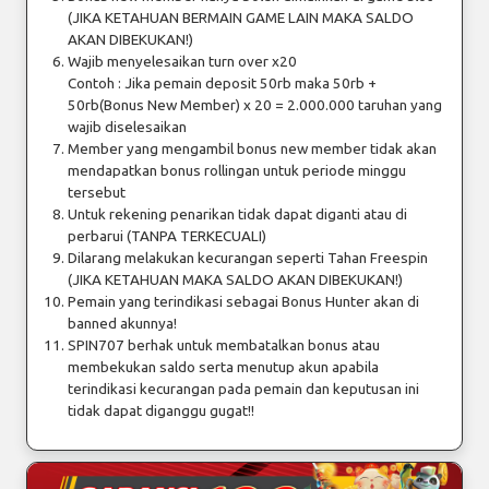
(JIKA KETAHUAN BERMAIN GAME LAIN MAKA SALDO
AKAN DIBEKUKAN!)
Wajib menyelesaikan turn over x20
Contoh : Jika pemain deposit 50rb maka 50rb +
50rb(Bonus New Member) x 20 = 2.000.000 taruhan yang
wajib diselesaikan
Member yang mengambil bonus new member tidak akan
mendapatkan bonus rollingan untuk periode minggu
tersebut
Untuk rekening penarikan tidak dapat diganti atau di
perbarui (TANPA TERKECUALI)
Dilarang melakukan kecurangan seperti Tahan Freespin
(JIKA KETAHUAN MAKA SALDO AKAN DIBEKUKAN!)
Pemain yang terindikasi sebagai Bonus Hunter akan di
banned akunnya!
SPIN707 berhak untuk membatalkan bonus atau
membekukan saldo serta menutup akun apabila
terindikasi kecurangan pada pemain dan keputusan ini
tidak dapat diganggu gugat!!